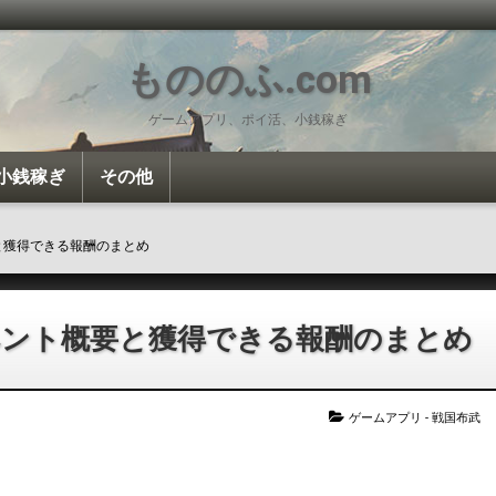
もののふ.com
ゲームアプリ、ポイ活、小銭稼ぎ
小銭稼ぎ
その他
投資・投機
ポイ活
Amazon
雑談
カロリー計算
と獲得できる報酬のまとめ
ベント概要と獲得できる報酬のまとめ
ゲームアプリ
-
戦国布武