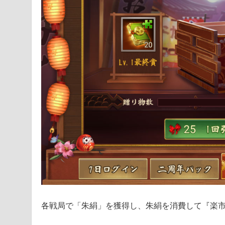
各戦局で「朱絹」を獲得し、朱絹を消費して『楽