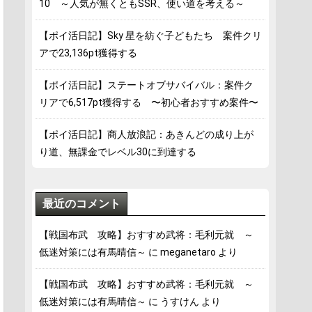
10 ～人気が無くともSSR、使い道を考える～
【ポイ活日記】Sky 星を紡ぐ子どもたち 案件クリ
アで23,136pt獲得する
【ポイ活日記】ステートオブサバイバル：案件ク
リアで6,517pt獲得する 〜初心者おすすめ案件〜
【ポイ活日記】商人放浪記：あきんどの成り上が
り道、無課金でレベル30に到達する
最近のコメント
【戦国布武 攻略】おすすめ武将：毛利元就 ～
低迷対策には有馬晴信～
に
meganetaro
より
【戦国布武 攻略】おすすめ武将：毛利元就 ～
低迷対策には有馬晴信～
に
うすけん
より