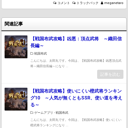
コメント
トラックバック
meganetaro
関連記事
【戦国布武攻略】凶悪：頂点武将 ～織田信
長編～
戦国布武
こんにちは、太郎丸です。今回は、【戦国布武攻略】凶悪頂点武
将～織田信長編～になり ...
記事を読む
【戦国布武攻略】使いにくい橙武将ランキン
グ10 ～人気が無くともSSR、使い道を考え
る～
ゲームアプリ
-
戦国布武
こんにちは、太郎丸です。今回は、【戦国布武攻略】使いにくい
橙武将ランキングになり ...