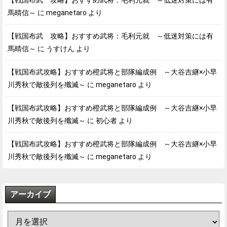
馬晴信～
に
meganetaro
より
【戦国布武 攻略】おすすめ武将：毛利元就 ～低迷対策には有
馬晴信～
に
うすけん
より
【戦国布武攻略】おすすめ橙武将と部隊編成例 ～大谷吉継×小早
川秀秋で敵後列を殲滅～
に
meganetaro
より
【戦国布武攻略】おすすめ橙武将と部隊編成例 ～大谷吉継×小早
川秀秋で敵後列を殲滅～
に
初心者
より
【戦国布武攻略】おすすめ橙武将と部隊編成例 ～大谷吉継×小早
川秀秋で敵後列を殲滅～
に
meganetaro
より
アーカイブ