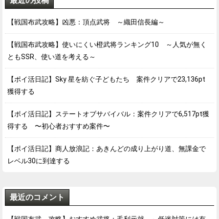
最近の投稿
【戦国布武攻略】凶悪：頂点武将 ～織田信長編～
【戦国布武攻略】使いにくい橙武将ランキング10 ～人気が無く
ともSSR、使い道を考える～
【ポイ活日記】Sky 星を紡ぐ子どもたち 案件クリアで23,136pt
獲得する
【ポイ活日記】ステートオブサバイバル：案件クリアで6,517pt獲
得する 〜初心者おすすめ案件〜
【ポイ活日記】商人放浪記：あきんどの成り上がり道、無課金で
レベル30に到達する
最近のコメント
【戦国布武 攻略】おすすめ武将：毛利元就 ～低迷対策には有