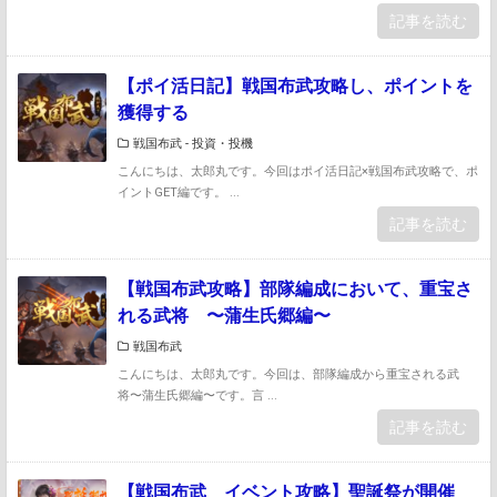
記事を読む
【ポイ活日記】戦国布武攻略し、ポイントを
獲得する
戦国布武
-
投資・投機
こんにちは、太郎丸です。今回はポイ活日記×戦国布武攻略で、ポ
イントGET編です。 ...
記事を読む
【戦国布武攻略】部隊編成において、重宝さ
れる武将 〜蒲生氏郷編〜
戦国布武
こんにちは、太郎丸です。今回は、部隊編成から重宝される武
将〜蒲生氏郷編〜です。言 ...
記事を読む
【戦国布武 イベント攻略】聖誕祭が開催