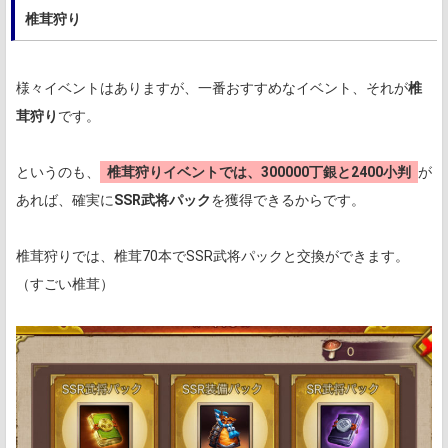
椎茸狩り
様々イベントはありますが、一番おすすめなイベント、それが
椎
茸狩り
です。
というのも、
椎茸狩りイベントでは、300000丁銀と2400小判
が
あれば、確実に
SSR武将パック
を獲得できるからです。
椎茸狩りでは、椎茸70本でSSR武将パックと交換ができます。
（すごい椎茸）