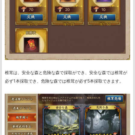
椎茸は、安全な森と危険な森で採取ができ、安全な森では椎茸が
必ず1本採取でき、危険な森では椎茸が必ず5本採取できます。