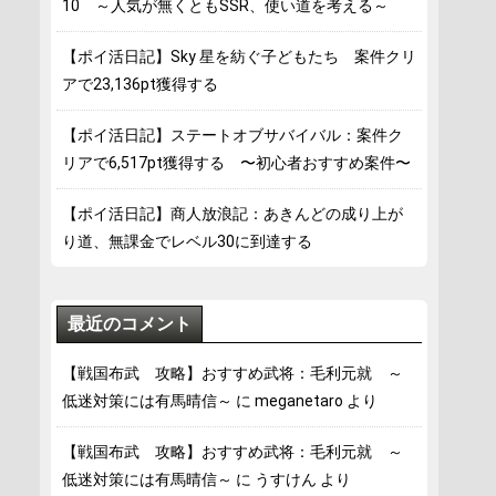
10 ～人気が無くともSSR、使い道を考える～
【ポイ活日記】Sky 星を紡ぐ子どもたち 案件クリ
アで23,136pt獲得する
【ポイ活日記】ステートオブサバイバル：案件ク
リアで6,517pt獲得する 〜初心者おすすめ案件〜
【ポイ活日記】商人放浪記：あきんどの成り上が
り道、無課金でレベル30に到達する
最近のコメント
【戦国布武 攻略】おすすめ武将：毛利元就 ～
低迷対策には有馬晴信～
に
meganetaro
より
【戦国布武 攻略】おすすめ武将：毛利元就 ～
低迷対策には有馬晴信～
に
うすけん
より