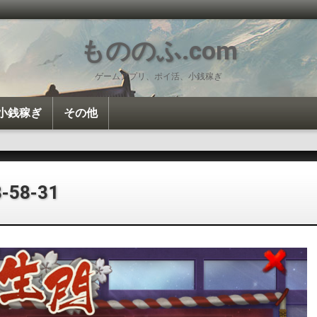
もののふ.com
ゲームアプリ、ポイ活、小銭稼ぎ
小銭稼ぎ
その他
投資・投機
ポイ活
Amazon
雑談
カロリー計算
8-58-31