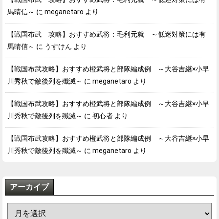
馬晴信～
に
meganetaro
より
【戦国布武 攻略】おすすめ武将：毛利元就 ～低迷対策には有
馬晴信～
に
うすけん
より
【戦国布武攻略】おすすめ橙武将と部隊編成例 ～大谷吉継×小早
川秀秋で敵後列を殲滅～
に
meganetaro
より
【戦国布武攻略】おすすめ橙武将と部隊編成例 ～大谷吉継×小早
川秀秋で敵後列を殲滅～
に
初心者
より
【戦国布武攻略】おすすめ橙武将と部隊編成例 ～大谷吉継×小早
川秀秋で敵後列を殲滅～
に
meganetaro
より
アーカイブ