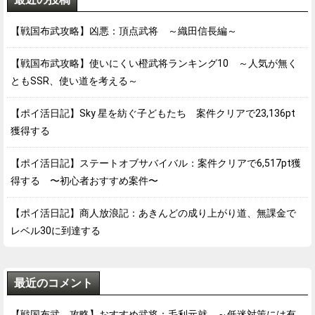
【戦国布武攻略】凶悪：頂点武将 ～織田信長編～
【戦国布武攻略】使いにくい橙武将ランキング10 ～人気が無く
ともSSR、使い道を考える～
【ポイ活日記】Sky 星を紡ぐ子どもたち 案件クリアで23,136pt
獲得する
【ポイ活日記】ステートオブサバイバル：案件クリアで6,517pt獲
得する 〜初心者おすすめ案件〜
【ポイ活日記】商人放浪記：あきんどの成り上がり道、無課金で
レベル30に到達する
最近のコメント
【戦国布武 攻略】おすすめ武将：毛利元就 ～低迷対策には有