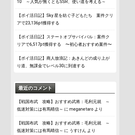
10 ～人気が無くともSSR、使い道を考える～
【ポイ活日記】Sky 星を紡ぐ子どもたち 案件クリ
アで23,136pt獲得する
【ポイ活日記】ステートオブサバイバル：案件ク
リアで6,517pt獲得する 〜初心者おすすめ案件〜
【ポイ活日記】商人放浪記：あきんどの成り上が
り道、無課金でレベル30に到達する
最近のコメント
【戦国布武 攻略】おすすめ武将：毛利元就 ～
低迷対策には有馬晴信～
に
meganetaro
より
【戦国布武 攻略】おすすめ武将：毛利元就 ～
低迷対策には有馬晴信～
に
うすけん
より