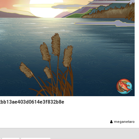
2bb13ae403d0614e3f832b8e
meganetaro