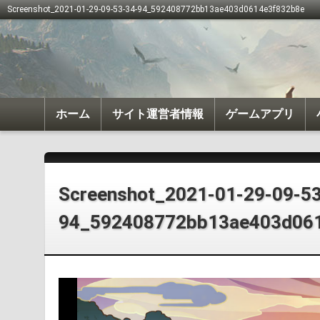
Screenshot_2021-01-29-09-53-34-94_592408772bb13ae403d0614e3f832b8e
ホーム
サイト運営者情報
ゲームアプリ
我が天下
戦国布武
Screenshot_2021-01-29-09-53
94_592408772bb13ae403d06