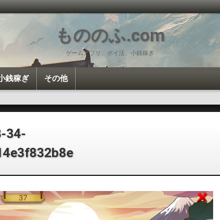
もののふ.com
ゲームアプリ、ポイ活、小銭稼ぎ
小銭稼ぎ
その他
投資・投機
ポイ活
Amazon
雑談
カロリー計算
-34-
14e3f832b8e