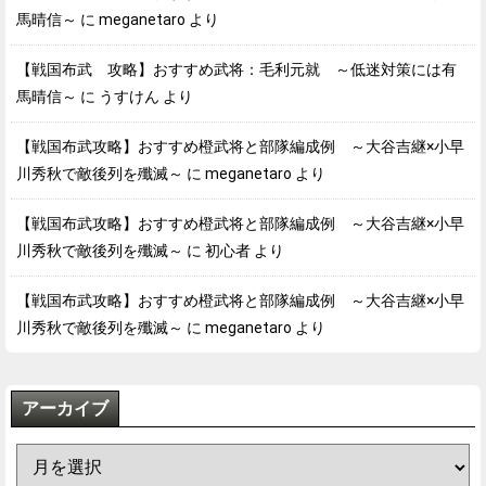
馬晴信～
に
meganetaro
より
【戦国布武 攻略】おすすめ武将：毛利元就 ～低迷対策には有
馬晴信～
に
うすけん
より
【戦国布武攻略】おすすめ橙武将と部隊編成例 ～大谷吉継×小早
川秀秋で敵後列を殲滅～
に
meganetaro
より
【戦国布武攻略】おすすめ橙武将と部隊編成例 ～大谷吉継×小早
川秀秋で敵後列を殲滅～
に
初心者
より
【戦国布武攻略】おすすめ橙武将と部隊編成例 ～大谷吉継×小早
川秀秋で敵後列を殲滅～
に
meganetaro
より
アーカイブ