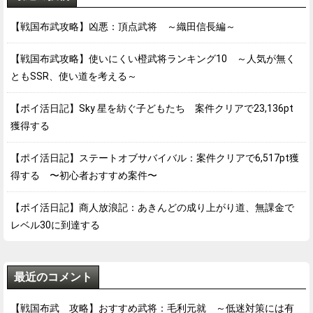
【戦国布武攻略】凶悪：頂点武将 ～織田信長編～
【戦国布武攻略】使いにくい橙武将ランキング10 ～人気が無く
ともSSR、使い道を考える～
【ポイ活日記】Sky 星を紡ぐ子どもたち 案件クリアで23,136pt
獲得する
【ポイ活日記】ステートオブサバイバル：案件クリアで6,517pt獲
得する 〜初心者おすすめ案件〜
【ポイ活日記】商人放浪記：あきんどの成り上がり道、無課金で
レベル30に到達する
最近のコメント
【戦国布武 攻略】おすすめ武将：毛利元就 ～低迷対策には有