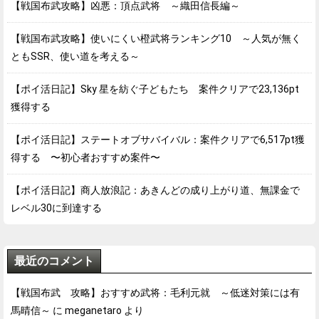
【戦国布武攻略】凶悪：頂点武将 ～織田信長編～
【戦国布武攻略】使いにくい橙武将ランキング10 ～人気が無く
ともSSR、使い道を考える～
【ポイ活日記】Sky 星を紡ぐ子どもたち 案件クリアで23,136pt
獲得する
【ポイ活日記】ステートオブサバイバル：案件クリアで6,517pt獲
得する 〜初心者おすすめ案件〜
【ポイ活日記】商人放浪記：あきんどの成り上がり道、無課金で
レベル30に到達する
最近のコメント
【戦国布武 攻略】おすすめ武将：毛利元就 ～低迷対策には有
馬晴信～
に
meganetaro
より