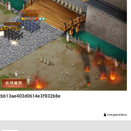
2bb13ae403d0614e3f832b8e
meganetaro