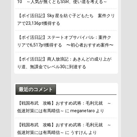
10 ～人気が無くともSSR、使い道を考える～
【ポイ活日記】Sky 星を紡ぐ子どもたち 案件クリ
アで23,136pt獲得する
【ポイ活日記】ステートオブサバイバル：案件ク
リアで6,517pt獲得する 〜初心者おすすめ案件〜
【ポイ活日記】商人放浪記：あきんどの成り上が
り道、無課金でレベル30に到達する
最近のコメント
【戦国布武 攻略】おすすめ武将：毛利元就 ～
低迷対策には有馬晴信～
に
meganetaro
より
【戦国布武 攻略】おすすめ武将：毛利元就 ～
低迷対策には有馬晴信～
に
うすけん
より