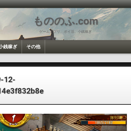
もののふ.com
ゲームアプリ、ポイ活、小銭稼ぎ
小銭稼ぎ
その他
投資・投機
ポイ活
Amazon
雑談
カロリー計算
-12-
14e3f832b8e