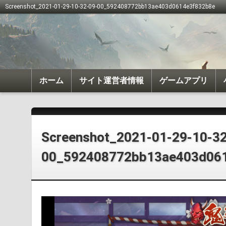
Screenshot_2021-01-29-10-32-09-00_592408772bb13ae403d0614e3f832b8e
ホーム
サイト運営者情報
ゲームアプリ
我が天下
戦国布武
Screenshot_2021-01-29-10-32
00_592408772bb13ae403d06