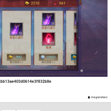
2bb13ae403d0614e3f832b8e
meganetaro