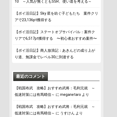
10 ～人気が無くともSSR、使い道を考える～
【ポイ活日記】Sky 星を紡ぐ子どもたち 案件クリ
アで23,136pt獲得する
【ポイ活日記】ステートオブサバイバル：案件ク
リアで6,517pt獲得する 〜初心者おすすめ案件〜
【ポイ活日記】商人放浪記：あきんどの成り上が
り道、無課金でレベル30に到達する
最近のコメント
【戦国布武 攻略】おすすめ武将：毛利元就 ～
低迷対策には有馬晴信～
に
meganetaro
より
【戦国布武 攻略】おすすめ武将：毛利元就 ～
低迷対策には有馬晴信～
に
うすけん
より