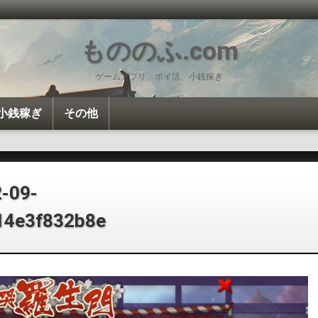
もののふ.com
ゲームアプリ、ポイ活、小銭稼ぎ
小銭稼ぎ
その他
投資・投機
ポイ活
Amazon
雑談
カロリー計算
-09-
14e3f832b8e