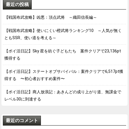
最近の投稿
【戦国布武攻略】凶悪：頂点武将 ～織田信長編～
【戦国布武攻略】使いにくい橙武将ランキング10 ～人気が無く
ともSSR、使い道を考える～
【ポイ活日記】Sky 星を紡ぐ子どもたち 案件クリアで23,136pt
獲得する
【ポイ活日記】ステートオブサバイバル：案件クリアで6,517pt獲
得する 〜初心者おすすめ案件〜
【ポイ活日記】商人放浪記：あきんどの成り上がり道、無課金で
レベル30に到達する
最近のコメント