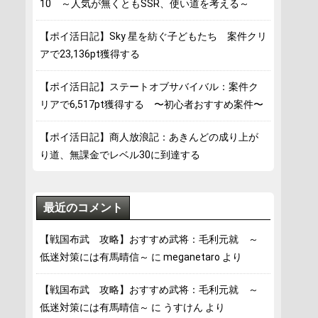
10 ～人気が無くともSSR、使い道を考える～
【ポイ活日記】Sky 星を紡ぐ子どもたち 案件クリ
アで23,136pt獲得する
【ポイ活日記】ステートオブサバイバル：案件ク
リアで6,517pt獲得する 〜初心者おすすめ案件〜
【ポイ活日記】商人放浪記：あきんどの成り上が
り道、無課金でレベル30に到達する
最近のコメント
【戦国布武 攻略】おすすめ武将：毛利元就 ～
低迷対策には有馬晴信～
に
meganetaro
より
【戦国布武 攻略】おすすめ武将：毛利元就 ～
低迷対策には有馬晴信～
に
うすけん
より