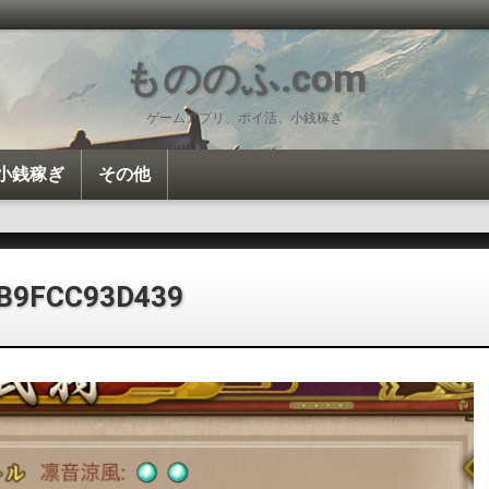
もののふ.com
ゲームアプリ、ポイ活、小銭稼ぎ
小銭稼ぎ
その他
投資・投機
ポイ活
Amazon
雑談
カロリー計算
4B9FCC93D439