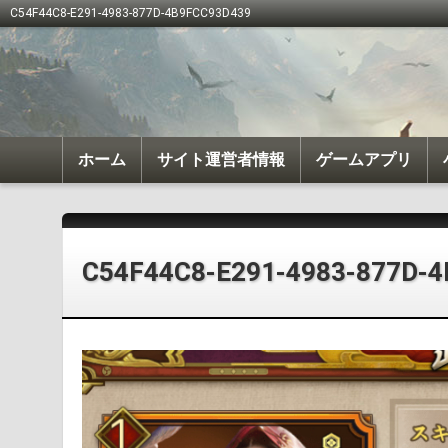
C54F44C8-E291-4983-877D-4B9FCC93D439
ホーム
サイト運営者情報
ゲームアプリ
我が天下
戦国布武
C54F44C8-E291-4983-877D-