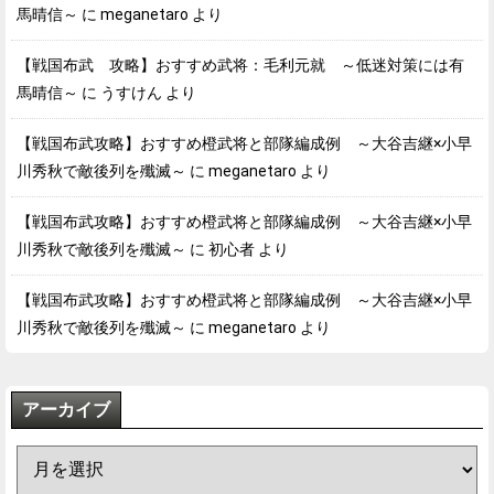
馬晴信～
に
meganetaro
より
【戦国布武 攻略】おすすめ武将：毛利元就 ～低迷対策には有
馬晴信～
に
うすけん
より
【戦国布武攻略】おすすめ橙武将と部隊編成例 ～大谷吉継×小早
川秀秋で敵後列を殲滅～
に
meganetaro
より
【戦国布武攻略】おすすめ橙武将と部隊編成例 ～大谷吉継×小早
川秀秋で敵後列を殲滅～
に
初心者
より
【戦国布武攻略】おすすめ橙武将と部隊編成例 ～大谷吉継×小早
川秀秋で敵後列を殲滅～
に
meganetaro
より
アーカイブ