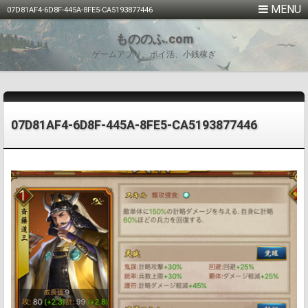
07D81AF4-6D8F-445A-8FE5-CA5193877446
もののふ.com
ゲームアプリ、ポイ活、小銭稼ぎ
07D81AF4-6D8F-445A-8FE5-CA5193877446