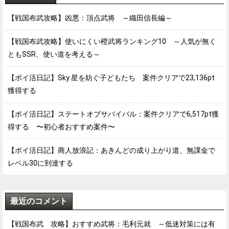
【戦国布武攻略】凶悪：頂点武将 ～織田信長編～
【戦国布武攻略】使いにくい橙武将ランキング10 ～人気が無く
ともSSR、使い道を考える～
【ポイ活日記】Sky 星を紡ぐ子どもたち 案件クリアで23,136pt
獲得する
【ポイ活日記】ステートオブサバイバル：案件クリアで6,517pt獲
得する 〜初心者おすすめ案件〜
【ポイ活日記】商人放浪記：あきんどの成り上がり道、無課金で
レベル30に到達する
最近のコメント
【戦国布武 攻略】おすすめ武将：毛利元就 ～低迷対策には有