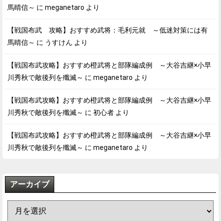
馬晴信～
に
meganetaro
より
【戦国布武 攻略】おすすめ武将：毛利元就 ～低迷対策には有
馬晴信～
に
うすけん
より
【戦国布武攻略】おすすめ橙武将と部隊編成例 ～大谷吉継×小早
川秀秋で敵後列を殲滅～
に
meganetaro
より
【戦国布武攻略】おすすめ橙武将と部隊編成例 ～大谷吉継×小早
川秀秋で敵後列を殲滅～
に
初心者
より
【戦国布武攻略】おすすめ橙武将と部隊編成例 ～大谷吉継×小早
川秀秋で敵後列を殲滅～
に
meganetaro
より
アーカイブ