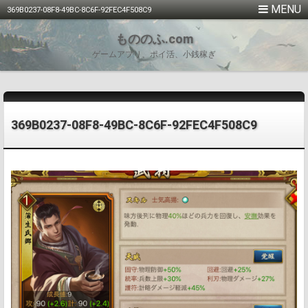
369B0237-08F8-49BC-8C6F-92FEC4F508C9
もののふ.com
ゲームアプリ、ポイ活、小銭稼ぎ
369B0237-08F8-49BC-8C6F-92FEC4F508C9