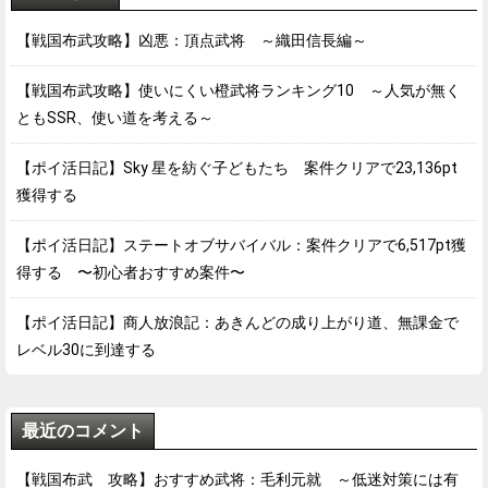
【戦国布武攻略】凶悪：頂点武将 ～織田信長編～
【戦国布武攻略】使いにくい橙武将ランキング10 ～人気が無く
ともSSR、使い道を考える～
【ポイ活日記】Sky 星を紡ぐ子どもたち 案件クリアで23,136pt
獲得する
【ポイ活日記】ステートオブサバイバル：案件クリアで6,517pt獲
得する 〜初心者おすすめ案件〜
【ポイ活日記】商人放浪記：あきんどの成り上がり道、無課金で
レベル30に到達する
最近のコメント
【戦国布武 攻略】おすすめ武将：毛利元就 ～低迷対策には有