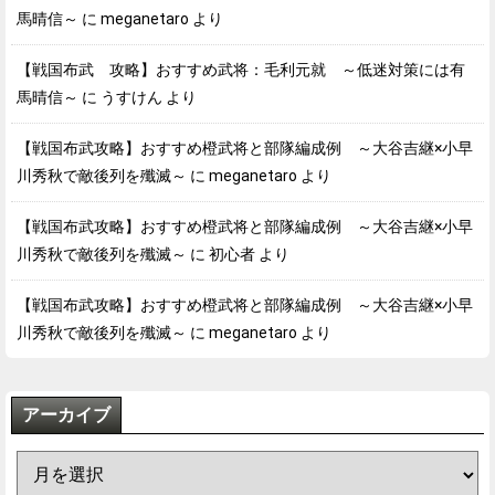
馬晴信～
に
meganetaro
より
【戦国布武 攻略】おすすめ武将：毛利元就 ～低迷対策には有
馬晴信～
に
うすけん
より
【戦国布武攻略】おすすめ橙武将と部隊編成例 ～大谷吉継×小早
川秀秋で敵後列を殲滅～
に
meganetaro
より
【戦国布武攻略】おすすめ橙武将と部隊編成例 ～大谷吉継×小早
川秀秋で敵後列を殲滅～
に
初心者
より
【戦国布武攻略】おすすめ橙武将と部隊編成例 ～大谷吉継×小早
川秀秋で敵後列を殲滅～
に
meganetaro
より
アーカイブ