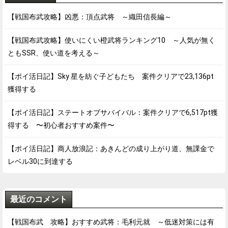
【戦国布武攻略】凶悪：頂点武将 ～織田信長編～
【戦国布武攻略】使いにくい橙武将ランキング10 ～人気が無く
ともSSR、使い道を考える～
【ポイ活日記】Sky 星を紡ぐ子どもたち 案件クリアで23,136pt
獲得する
【ポイ活日記】ステートオブサバイバル：案件クリアで6,517pt獲
得する 〜初心者おすすめ案件〜
【ポイ活日記】商人放浪記：あきんどの成り上がり道、無課金で
レベル30に到達する
最近のコメント
【戦国布武 攻略】おすすめ武将：毛利元就 ～低迷対策には有