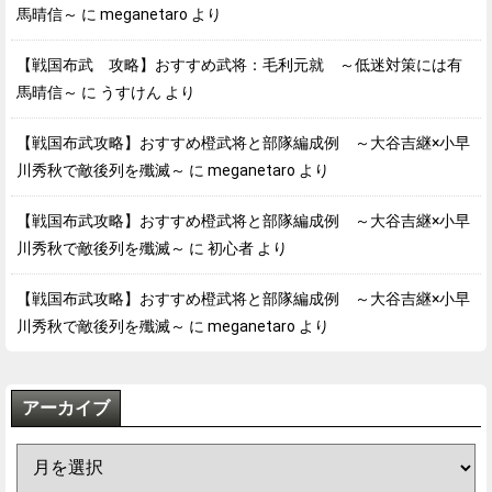
馬晴信～
に
meganetaro
より
【戦国布武 攻略】おすすめ武将：毛利元就 ～低迷対策には有
馬晴信～
に
うすけん
より
【戦国布武攻略】おすすめ橙武将と部隊編成例 ～大谷吉継×小早
川秀秋で敵後列を殲滅～
に
meganetaro
より
【戦国布武攻略】おすすめ橙武将と部隊編成例 ～大谷吉継×小早
川秀秋で敵後列を殲滅～
に
初心者
より
【戦国布武攻略】おすすめ橙武将と部隊編成例 ～大谷吉継×小早
川秀秋で敵後列を殲滅～
に
meganetaro
より
アーカイブ