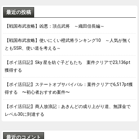
最近の投稿
【戦国布武攻略】凶悪：頂点武将 ～織田信長編～
【戦国布武攻略】使いにくい橙武将ランキング10 ～人気が無く
ともSSR、使い道を考える～
【ポイ活日記】Sky 星を紡ぐ子どもたち 案件クリアで23,136pt
獲得する
【ポイ活日記】ステートオブサバイバル：案件クリアで6,517pt獲
得する 〜初心者おすすめ案件〜
【ポイ活日記】商人放浪記：あきんどの成り上がり道、無課金で
レベル30に到達する
最近のコメント