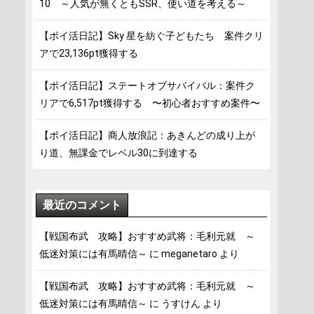
10 ～人気が無くともSSR、使い道を考える～
【ポイ活日記】Sky 星を紡ぐ子どもたち 案件クリ
アで23,136pt獲得する
【ポイ活日記】ステートオブサバイバル：案件ク
リアで6,517pt獲得する 〜初心者おすすめ案件〜
【ポイ活日記】商人放浪記：あきんどの成り上が
り道、無課金でレベル30に到達する
最近のコメント
【戦国布武 攻略】おすすめ武将：毛利元就 ～
低迷対策には有馬晴信～
に
meganetaro
より
【戦国布武 攻略】おすすめ武将：毛利元就 ～
低迷対策には有馬晴信～
に
うすけん
より