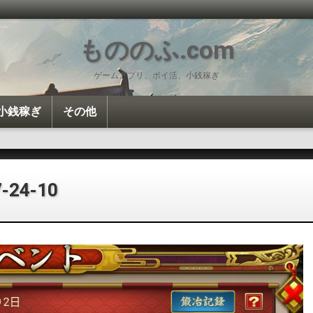
もののふ.com
ゲームアプリ、ポイ活、小銭稼ぎ
小銭稼ぎ
その他
投資・投機
ポイ活
Amazon
雑談
カロリー計算
7-24-10