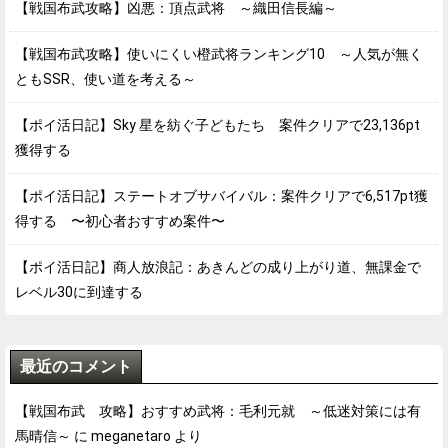
【戦国布武攻略】凶悪：頂点武将 ～織田信長編～
【戦国布武攻略】使いにくい橙武将ランキング10 ～人気が無く
ともSSR、使い道を考える～
【ポイ活日記】Sky 星を紡ぐ子どもたち 案件クリアで23,136pt
獲得する
【ポイ活日記】ステートオブサバイバル：案件クリアで6,517pt獲
得する 〜初心者おすすめ案件〜
【ポイ活日記】商人放浪記：あきんどの成り上がり道、無課金で
レベル30に到達する
最近のコメント
【戦国布武 攻略】おすすめ武将：毛利元就 ～低迷対策には有
馬晴信～
に
meganetaro
より