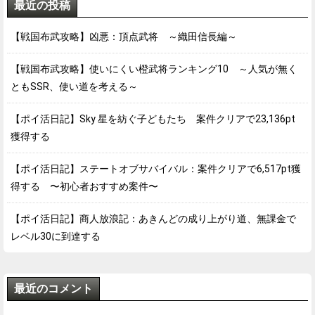
最近の投稿
【戦国布武攻略】凶悪：頂点武将 ～織田信長編～
【戦国布武攻略】使いにくい橙武将ランキング10 ～人気が無く
ともSSR、使い道を考える～
【ポイ活日記】Sky 星を紡ぐ子どもたち 案件クリアで23,136pt
獲得する
【ポイ活日記】ステートオブサバイバル：案件クリアで6,517pt獲
得する 〜初心者おすすめ案件〜
【ポイ活日記】商人放浪記：あきんどの成り上がり道、無課金で
レベル30に到達する
最近のコメント