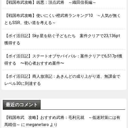
【戦国布武攻略】凶悪：頂点武将 ～織田信長編～
【戦国布武攻略】使いにくい橙武将ランキング10 ～人気が無く
ともSSR、使い道を考える～
【ポイ活日記】Sky 星を紡ぐ子どもたち 案件クリアで23,136pt
獲得する
【ポイ活日記】ステートオブサバイバル：案件クリアで6,517pt獲
得する 〜初心者おすすめ案件〜
【ポイ活日記】商人放浪記：あきんどの成り上がり道、無課金で
レベル30に到達する
最近のコメント
【戦国布武 攻略】おすすめ武将：毛利元就 ～低迷対策には有
馬晴信～
に
meganetaro
より