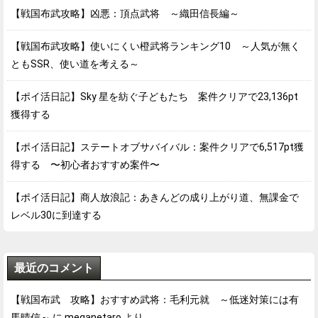
【戦国布武攻略】凶悪：頂点武将 ～織田信長編～
【戦国布武攻略】使いにくい橙武将ランキング10 ～人気が無く
ともSSR、使い道を考える～
【ポイ活日記】Sky 星を紡ぐ子どもたち 案件クリアで23,136pt
獲得する
【ポイ活日記】ステートオブサバイバル：案件クリアで6,517pt獲
得する 〜初心者おすすめ案件〜
【ポイ活日記】商人放浪記：あきんどの成り上がり道、無課金で
レベル30に到達する
最近のコメント
【戦国布武 攻略】おすすめ武将：毛利元就 ～低迷対策には有
馬晴信～
に
meganetaro
より