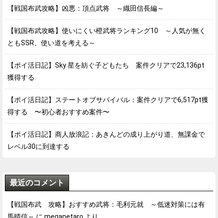
【戦国布武攻略】凶悪：頂点武将 ～織田信長編～
【戦国布武攻略】使いにくい橙武将ランキング10 ～人気が無く
ともSSR、使い道を考える～
【ポイ活日記】Sky 星を紡ぐ子どもたち 案件クリアで23,136pt
獲得する
【ポイ活日記】ステートオブサバイバル：案件クリアで6,517pt獲
得する 〜初心者おすすめ案件〜
【ポイ活日記】商人放浪記：あきんどの成り上がり道、無課金で
レベル30に到達する
最近のコメント
【戦国布武 攻略】おすすめ武将：毛利元就 ～低迷対策には有
馬晴信～
に
meganetaro
より